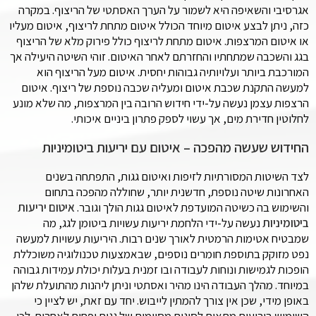
אגרסיבי והשאיפה היא לשמור על הערך האסתטי של הריצוף. במקרה
כזה, ניתן לבצע איטום מיוחד הכולל איטום מתחת לריצוף, איטום מעליו
או איטום המרצפות. איטום מתחת לריצוף כולל פירוק מלא של הריצוף
בגג והשכבה שמתחתיו והחזרתם לאחר האיטום. זוהי השיטה היעילה אך
המורכבת ביותר ועלויותיה גבוהות יחסית. איטום מעל הריצוף הוא
למעשה התקנת שכבת איטום ומעליה שכבה נוספת של ריצוף. איטום
הרצפות עצמן נעשה על-ידי חידוש הרובה בין המרצפות, מה שלא מונע
לחלוטין חדירת מים, אך עשוי לספק פתרון ביניים איכותי.
החידוש שעשה מהפכה – איטום עם יריעות ביטומיניות
לצד השיטות המסורתיות לזיפות ואיטום גגות, התפתחה בשנים
האחרונות שיטה נוספת, חדשנית יותר, שחוללה מהפכה בתחום
והשימוש בה כשיטה המועדפת לאיטום גגות הולך וגובר.
איטום יריעות
ביטומיניות
נעשה על-ידי הלחמת יריעות עשויות ביטומן לגג, מה
שמבטיח אטימות הרמטית לאורך שנים רבות. היריעות עשויות למעשה
נפט מזוקק בתוספת חומרים נוספים, שבאמצעות טכנולוגיה משוכללת
הופכות לגמישות ונוחות לעבודה ובו זמנית בעלות יכולת עמידות גבוהה
במיוחד. מהלך העבודה הינו מהיר ואסתטי וניתן ליהנות מהתועלת שלהן
באופן מידי, שכן אין צורך להמתין לייבוש. יחד עם זאת, יש לציין כי
השימוש ביריעות מתאים לסוגים מסוימים של גגות ופחות לאחרים. לכן,