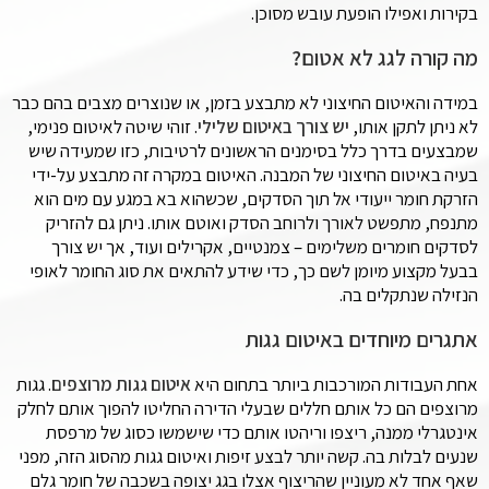
בקירות ואפילו הופעת עובש מסוכן.
מה קורה לגג לא אטום?
במידה והאיטום החיצוני לא מתבצע בזמן, או שנוצרים מצבים בהם כבר
לא ניתן לתקן אותו,
יש צורך באיטום שלילי
. זוהי שיטה לאיטום פנימי,
שמבצעים בדרך כלל בסימנים הראשונים לרטיבות, כזו שמעידה שיש
בעיה באיטום החיצוני של המבנה. האיטום במקרה זה מתבצע על-ידי
הזרקת חומר ייעודי אל תוך הסדקים, שכשהוא בא במגע עם מים הוא
מתנפח, מתפשט לאורך ולרוחב הסדק ואוטם אותו. ניתן גם להזריק
לסדקים חומרים משלימים – צמנטיים, אקרילים ועוד, אך יש צורך
בבעל מקצוע מיומן לשם כך, כדי שידע להתאים את סוג החומר לאופי
הנזילה שנתקלים בה.
אתגרים מיוחדים באיטום גגות
אחת העבודות המורכבות ביותר בתחום היא
איטום גגות מרוצפים
. גגות
מרוצפים הם כל אותם חללים שבעלי הדירה החליטו להפוך אותם לחלק
אינטגרלי ממנה, ריצפו וריהטו אותם כדי שישמשו כסוג של מרפסת
שנעים לבלות בה. קשה יותר לבצע זיפות ואיטום גגות מהסוג הזה, מפני
שאף אחד לא מעוניין שהריצוף אצלו בגג יצופה בשכבה של חומר גלם